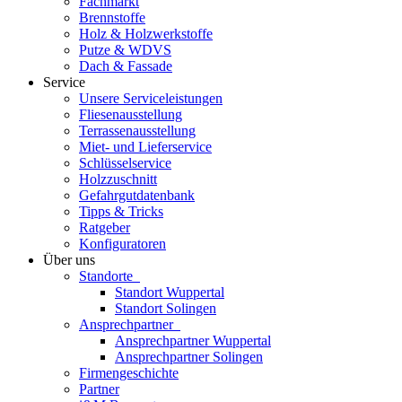
Fachmarkt
Brennstoffe
Holz & Holzwerkstoffe
Putze & WDVS
Dach & Fassade
Service
Unsere Serviceleistungen
Fliesenausstellung
Terrassenausstellung
Miet- und Lieferservice
Schlüsselservice
Holzzuschnitt
Gefahrgutdatenbank
Tipps & Tricks
Ratgeber
Konfiguratoren
Über uns
Standorte
Standort Wuppertal
Standort Solingen
Ansprechpartner
Ansprechpartner Wuppertal
Ansprechpartner Solingen
Firmengeschichte
Partner