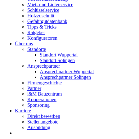
Miet- und Lieferservice
Schlüsselservice
Holzzuschnitt
Gefahrgutdatenbank
Tipps & Tricks
Ratgeber
Konfiguratoren
Über uns
Standorte
Standort Wuppertal
Standort Solingen
Ansprechpartner
Ansprechpartner Wuppertal
Ansprechpartner Solingen
Firmengeschichte
Partner
i&M Bauzentrum
Kooperationen
Sponsoring
Karriere
Direkt bewerben
Stellenangebote
Ausbildung