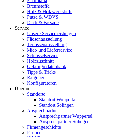
Fachmarkt
Brennstoffe
Holz & Holzwerkstoffe
Putze & WDVS
Dach & Fassade
Service
Unsere Serviceleistungen
Fliesenausstellung
Terrassenausstellung
Miet- und Lieferservice
Schlüsselservice
Holzzuschnitt
Gefahrgutdatenbank
Tipps & Tricks
Ratgeber
Konfiguratoren
Über uns
Standorte
Standort Wuppertal
Standort Solingen
Ansprechpartner
Ansprechpartner Wuppertal
Ansprechpartner Solingen
Firmengeschichte
Partner