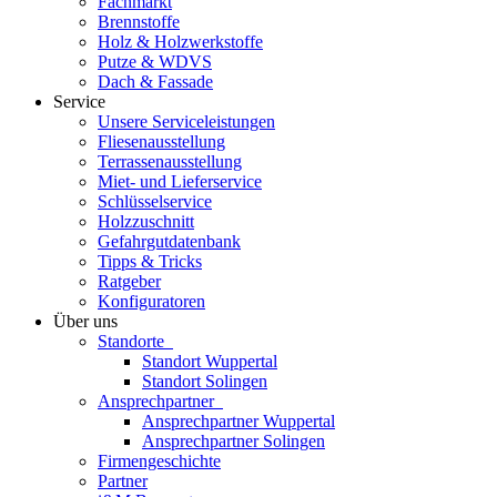
Fachmarkt
Brennstoffe
Holz & Holzwerkstoffe
Putze & WDVS
Dach & Fassade
Service
Unsere Serviceleistungen
Fliesenausstellung
Terrassenausstellung
Miet- und Lieferservice
Schlüsselservice
Holzzuschnitt
Gefahrgutdatenbank
Tipps & Tricks
Ratgeber
Konfiguratoren
Über uns
Standorte
Standort Wuppertal
Standort Solingen
Ansprechpartner
Ansprechpartner Wuppertal
Ansprechpartner Solingen
Firmengeschichte
Partner