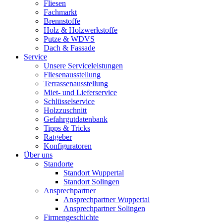
Fliesen
Fachmarkt
Brennstoffe
Holz & Holzwerkstoffe
Putze & WDVS
Dach & Fassade
Service
Unsere Serviceleistungen
Fliesenausstellung
Terrassenausstellung
Miet- und Lieferservice
Schlüsselservice
Holzzuschnitt
Gefahrgutdatenbank
Tipps & Tricks
Ratgeber
Konfiguratoren
Über uns
Standorte
Standort Wuppertal
Standort Solingen
Ansprechpartner
Ansprechpartner Wuppertal
Ansprechpartner Solingen
Firmengeschichte